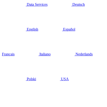
Data Services
Deutsch
English
Español
Français
Italiano
Nederlands
Polski
USA
décembre 17,
2021
Acquis
dévoile