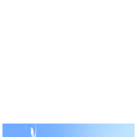
dix dernières
années, Acquis
a mené à bien
des
partenariats à
long terme
avec de
nombreux
acteurs clés
dans le secteur
du leasing en
Europe, y
compris des
banques
multinationales,
sociétés de
financement
captives et
sociétés de
leasing
indépendantes.