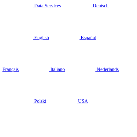
Data Services
Deutsch
English
Español
Français
Italiano
Nederlands
Polski
USA
Nos
partenaires
Au cours des