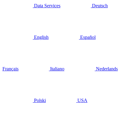
Data Services
Deutsch
English
Español
Français
Italiano
Nederlands
Polski
USA
Case Study
Time
Finance