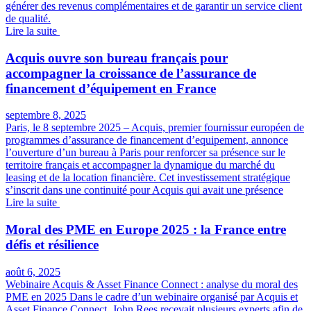
générer des revenus complémentaires et de garantir un service client
de qualité.
Lire la suite
Acquis ouvre son bureau français pour
accompagner la croissance de l’assurance de
financement d’équipement en France
septembre 8, 2025
Paris, le 8 septembre 2025 – Acquis, premier fournissur européen de
programmes d’assurance de financement d’equipement, annonce
l’ouverture d’un bureau à Paris pour renforcer sa présence sur le
territoire français et accompagner la dynamique du marché du
leasing et de la location financière. Cet investissement stratégique
s’inscrit dans une continuité pour Acquis qui avait une présence
Lire la suite
Moral des PME en Europe 2025 : la France entre
défis et résilience
août 6, 2025
Webinaire Acquis & Asset Finance Connect : analyse du moral des
PME en 2025 Dans le cadre d’un webinaire organisé par Acquis et
Asset Finance Connect, John Rees recevait plusieurs experts afin de