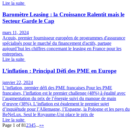
Lire la suite
Baromètre Leasing : la Croissance Ralentit mais le
Secteur Garde le Cap
mars 11, 2024
Acquis, premier fournisseur européen de programmes d'assurance
spécialisés pour le marché du financement d'actifs, partage
aujourd’hui les chiffres concernant le leasing en France pour les
entreprises.
Lire la suite
L’inflation : Principal Défi des PME en Europe
janvier 22, 2024
L’inflation, premier défi des PME françaises Pour les PME
françaises, l’inflation est le premier challenge (48%) à égalité avec
l’augmentation du prix de l’énergie suivi du manque de main
d’œuvre (38%). L’inflation est également le premier sujet
d’inquiétude pour l’Allemagne, l’Espagne, la Pologne et les pays du
BeNeLux. Seul le Royaume-Uni place le prix de
Lire la suite
Page 1 of 8
1
2
3
4
5
...
»
»