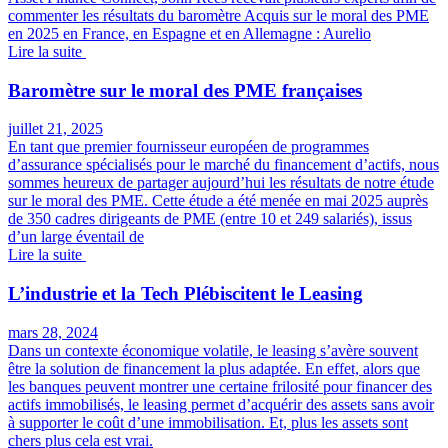
commenter les résultats du baromètre Acquis sur le moral des PME
en 2025 en France, en Espagne et en Allemagne : Aurelio
Lire la suite
Baromètre sur le moral des PME françaises
juillet 21, 2025
En tant que premier fournisseur européen de programmes
d’assurance spécialisés pour le marché du financement d’actifs, nous
sommes heureux de partager aujourd’hui les résultats de notre étude
sur le moral des PME. Cette étude a été menée en mai 2025 auprès
de 350 cadres dirigeants de PME (entre 10 et 249 salariés), issus
d’un large éventail de
Lire la suite
L’industrie et la Tech Plébiscitent le Leasing
mars 28, 2024
Dans un contexte économique volatile, le leasing s’avère souvent
être la solution de financement la plus adaptée. En effet, alors que
les banques peuvent montrer une certaine frilosité pour financer des
actifs immobilisés, le leasing permet d’acquérir des assets sans avoir
à supporter le coût d’une immobilisation. Et, plus les assets sont
chers plus cela est vrai.