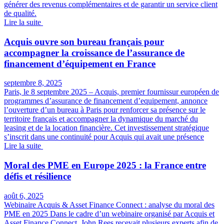
générer des revenus complémentaires et de garantir un service client
de qualité.
Lire la suite
Acquis ouvre son bureau français pour
accompagner la croissance de l’assurance de
financement d’équipement en France
septembre 8, 2025
Paris, le 8 septembre 2025 – Acquis, premier fournissur européen de
programmes d’assurance de financement d’equipement, annonce
l’ouverture d’un bureau à Paris pour renforcer sa présence sur le
territoire français et accompagner la dynamique du marché du
leasing et de la location financière. Cet investissement stratégique
s’inscrit dans une continuité pour Acquis qui avait une présence
Lire la suite
Moral des PME en Europe 2025 : la France entre
défis et résilience
août 6, 2025
Webinaire Acquis & Asset Finance Connect : analyse du moral des
PME en 2025 Dans le cadre d’un webinaire organisé par Acquis et
Asset Finance Connect, John Rees recevait plusieurs experts afin de