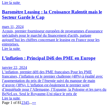
Lire la suite
Baromètre Leasing : la Croissance Ralentit mais le
Secteur Garde le Cap
mars 11, 2024
Acquis, premier fournisseur européen de programmes d'assurance
spécialisés pour le marché du financement d'actifs, partage
aujourd’hui les chiffres concernant le leasing en France pour les
entreprises.
Lire la suite
L’inflation : Principal Défi des PME en Europe
janvier 22, 2024
L’inflation, premier défi des PME françaises Pour les PME
françaises, l’inflation est le premier challenge (48%) à égalité avec
l’augmentation du prix de l’énergie suivi du manque de main
d’œuvre (38%). L’inflation est également le premier sujet
d’inquiétude pour l’Allemagne, l’Espagne, la Pologne et les pays du
BeNeLux. Seul le Royaume-Uni place le prix de
Lire la suite
Page 1 of 8
1
2
3
4
5
...
»
»