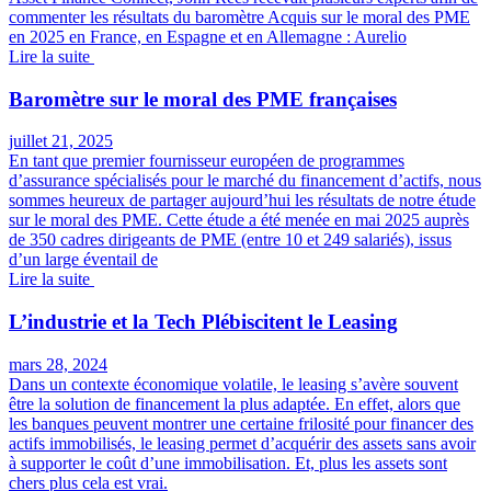
commenter les résultats du baromètre Acquis sur le moral des PME
en 2025 en France, en Espagne et en Allemagne : Aurelio
Lire la suite
Baromètre sur le moral des PME françaises
juillet 21, 2025
En tant que premier fournisseur européen de programmes
d’assurance spécialisés pour le marché du financement d’actifs, nous
sommes heureux de partager aujourd’hui les résultats de notre étude
sur le moral des PME. Cette étude a été menée en mai 2025 auprès
de 350 cadres dirigeants de PME (entre 10 et 249 salariés), issus
d’un large éventail de
Lire la suite
L’industrie et la Tech Plébiscitent le Leasing
mars 28, 2024
Dans un contexte économique volatile, le leasing s’avère souvent
être la solution de financement la plus adaptée. En effet, alors que
les banques peuvent montrer une certaine frilosité pour financer des
actifs immobilisés, le leasing permet d’acquérir des assets sans avoir
à supporter le coût d’une immobilisation. Et, plus les assets sont
chers plus cela est vrai.