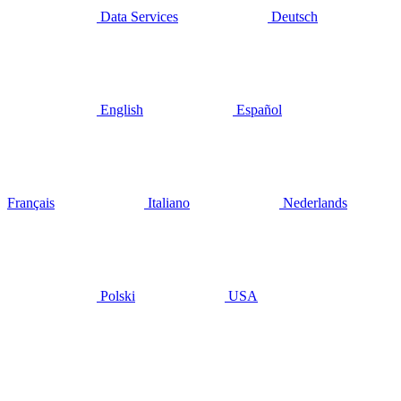
Data Services
Deutsch
English
Español
Français
Italiano
Nederlands
Polski
USA
juin 3, 2020
Nick
Leader